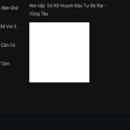
Nơi cấp: Sở Kế Hoạch Đầu Tư Bà Rịa –
p Bàn Ghế
Vũng Tàu
CM Với 5
 Cần Có
m Tầm