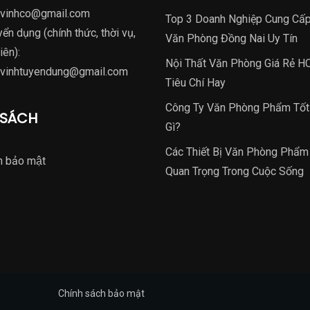
nvinhco@gmail.com
Top 3 Doanh Nghiệp Cung Cấ
yển dụng (chính thức, thời vụ,
Văn Phòng Đồng Nai Uy Tín
iên):
Nội Thất Văn Phòng Giá Rẻ H
nvinhtuyendung@gmail.com
Tiêu Chí Hay
Công Ty Văn Phòng Phẩm Tốt
 SÁCH
Gì?
Các Thiết Bị Văn Phòng Phẩ
h bảo mật
Quan Trọng Trong Cuộc Sống
Chính sách bảo mật