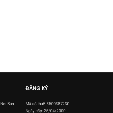
ĐĂNG KÝ
 Nơi Bán
Mã số thuế: 3500387230
Ngày cấp: 25/04/2000