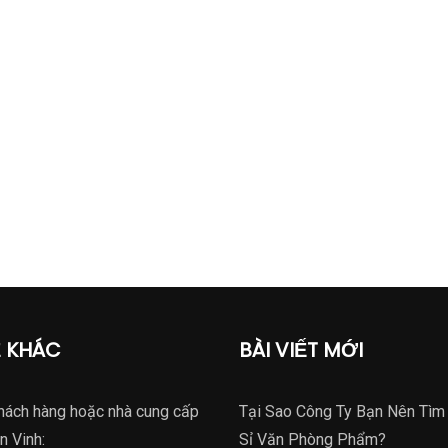
Ệ KHÁC
BÀI VIẾT MỚI
hách hàng hoặc nhà cung cấp
Tại Sao Công Ty Bạn Nên Tìm
n Vinh:
Sỉ Văn Phòng Phẩm?