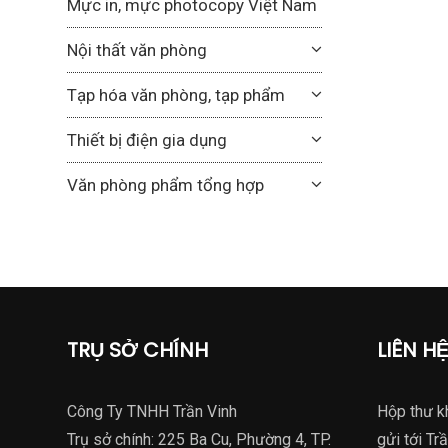
Mực in, mực photocopy Việt Nam
Nội thất văn phòng
Tạp hóa văn phòng, tạp phẩm
Thiết bị điện gia dụng
Văn phòng phẩm tổng hợp
TRỤ SỞ CHÍNH
LIÊN H
Công Ty TNHH Trần Vinh
Hộp thư k
Trụ sở chính: 225 Ba Cu, Phường 4, TP.
gửi tới Trầ