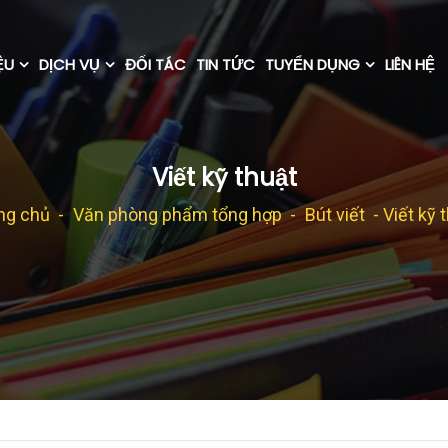
ỆU
DỊCH VỤ
ĐỐI TÁC
TIN TỨC
TUYỂN DỤNG
LIÊN HỆ
Viết kỹ thuật
ng chủ
-
Văn phòng phẩm tổng hợp
-
Bút viết
- Viết kỹ 