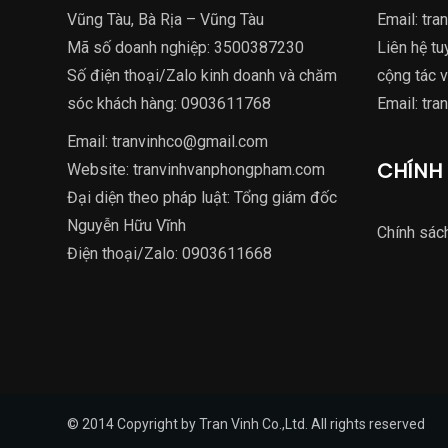
Vũng Tàu, Bà Rịa – Vũng Tàu
Email:
tra
Mã số doanh nghiệp: 3500387230
Liên hệ tu
Số điện thoại/Zalo kinh doanh và chăm
cộng tác v
sóc khách hàng:
0903611768
Email:
tra
Email:
tranvinhco@gmail.com
CHÍNH
Website:
tranvinhvanphongpham.com
Đại diện theo pháp luật: Tổng giám đốc
Nguyễn Hữu Vĩnh
Chính sác
Điện thoại/Zalo:
0903611668
© 2014 Copyright by Tran Vinh Co.,Ltd. All rights reserved