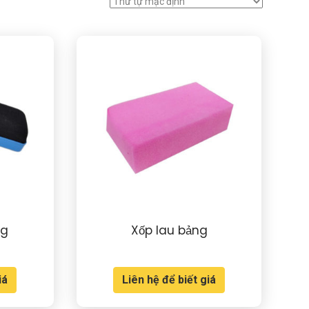
ng
Xốp lau bảng
iá
Liên hệ để biết giá