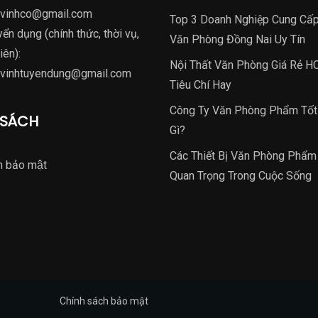
nvinhco@gmail.com
Top 3 Doanh Nghiệp Cung Cấ
yển dụng (chính thức, thời vụ,
Văn Phòng Đồng Nai Uy Tín
iên):
Nội Thất Văn Phòng Giá Rẻ H
nvinhtuyendung@gmail.com
Tiêu Chí Hay
Công Ty Văn Phòng Phẩm Tốt
 SÁCH
Gì?
Các Thiết Bị Văn Phòng Phẩ
h bảo mật
Quan Trọng Trong Cuộc Sống
Chính sách bảo mật