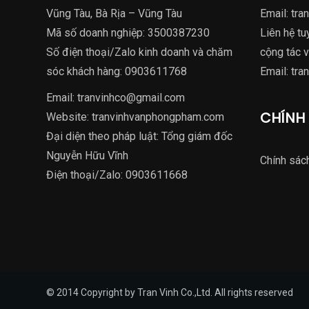
Vũng Tàu, Bà Rịa – Vũng Tàu
Email:
tra
Mã số doanh nghiệp: 3500387230
Liên hệ tu
Số điện thoại/Zalo kinh doanh và chăm
cộng tác v
sóc khách hàng:
0903611768
Email:
tra
Email:
tranvinhco@gmail.com
CHÍNH
Website:
tranvinhvanphongpham.com
Đại diện theo pháp luật: Tổng giám đốc
Nguyễn Hữu Vĩnh
Chính sác
Điện thoại/Zalo:
0903611668
© 2014 Copyright by Tran Vinh Co.,Ltd. All rights reserved