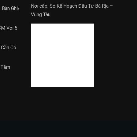
Nơi cấp: Sở Kế Hoạch Đầu Tư Bà Rịa –
p Bàn Ghế
Vũng Tàu
CM Với 5
 Cần Có
m Tầm