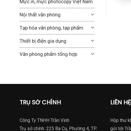
Mực in, mực photocopy Việt Nam
Nội thất văn phòng
Tạp hóa văn phòng, tạp phẩm
Thiết bị điện gia dụng
Văn phòng phẩm tổng hợp
TRỤ SỞ CHÍNH
LIÊN H
Công Ty TNHH Trần Vinh
Hộp thư k
Trụ sở chính: 225 Ba Cu, Phường 4, TP.
gửi tới Trầ