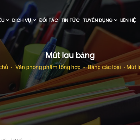
ỆU
DỊCH VỤ
ĐỐI TÁC
TIN TỨC
TUYỂN DỤNG
LIÊN HỆ
Mút lau bảng
chủ
-
Văn phòng phẩm tổng hợp
-
Bảng các loại
- Mút 