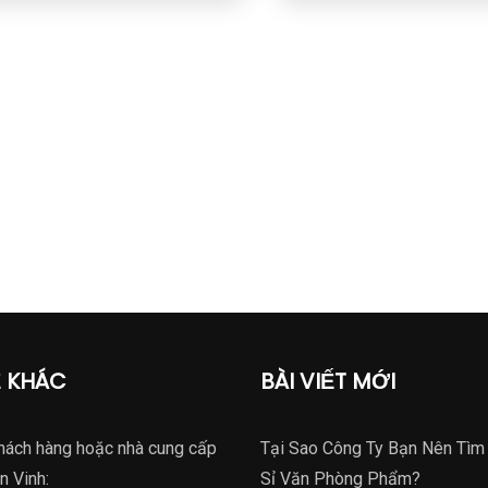
Ệ KHÁC
BÀI VIẾT MỚI
hách hàng hoặc nhà cung cấp
Tại Sao Công Ty Bạn Nên Tìm
n Vinh:
Sỉ Văn Phòng Phẩm?