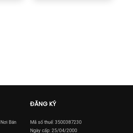
ĐĂNG KÝ
 Nơi Bán
Mã số thuế: 3500387230
Ngày cấp: 25/04/2000