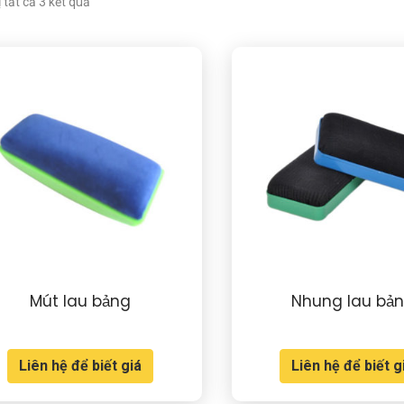
ị tất cả 3 kết quả
Mút lau bảng
Nhung lau bả
Liên hệ để biết giá
Liên hệ để biết g