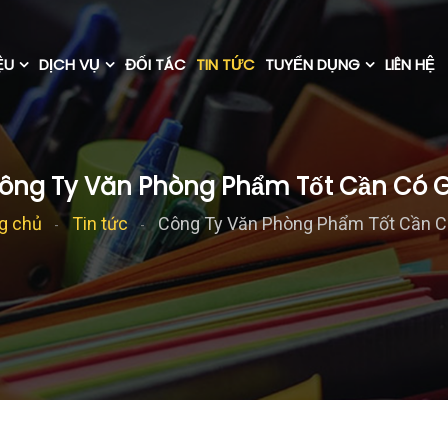
ỆU
DỊCH VỤ
ĐỐI TÁC
TIN TỨC
TUYỂN DỤNG
LIÊN HỆ
ông Ty Văn Phòng Phẩm Tốt Cần Có G
g chủ
Tin tức
Công Ty Văn Phòng Phẩm Tốt Cần C
-
-