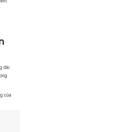
tem.
n
 dài.
Long
ng của