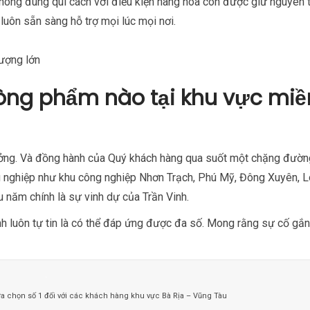
hông đúng qui cách với điều kiện hàng hóa còn được giữ nguyên 
uôn sẵn sàng hỗ trợ mọi lúc mọi nơi.
lượng lớn
òng phẩm nào tại khu vực miề
ởng. Và đồng hành của Quý khách hàng qua suốt một chặng đường
ng nghiệp như khu công nghiệp Nhơn Trạch, Phú Mỹ, Đông Xuyên, 
 năm chính là sự vinh dự của Trần Vinh.
inh luôn tự tin là có thể đáp ứng được đa số. Mong rằng sự cố gắ
a chọn số 1 đối với các khách hàng khu vực Bà Rịa – Vũng Tàu