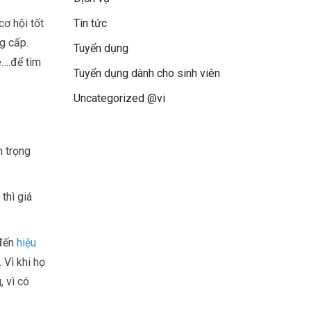
cơ hội tốt
Tin tức
g cấp.
Tuyển dụng
e….để tìm
Tuyển dụng dành cho sinh viên
Uncategorized @vi
n trọng
thì giá
 đến
hiệu
 Vì khi họ
, vì có