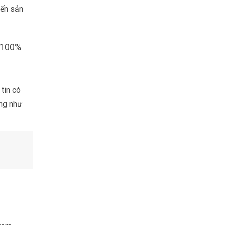
đến sản
i 100%
tin có
ãng như