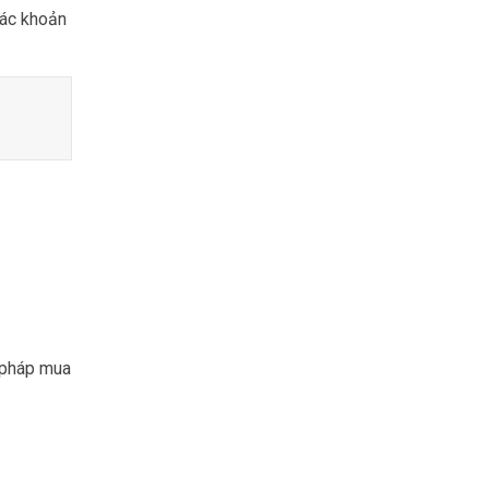
các khoản
n pháp mua