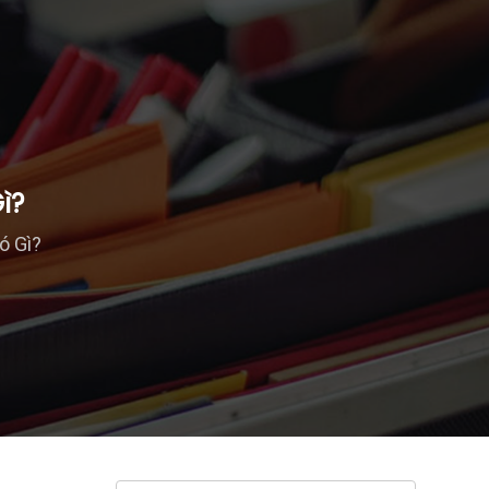
ì?
ó Gì?