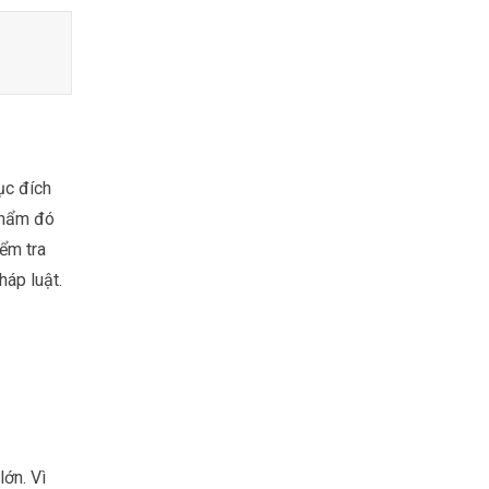
ục đích
phẩm đó
iểm tra
háp luật.
ớn. Vì